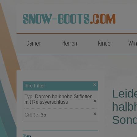
top
Damen
Herren
Kinder
Win
Ihre Filter
Leid
Typ:
Damen halbhohe Stifletten
mit Reissverschluss
halb
Größe:
35
Sond
Typ