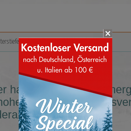
terstiefel
Zubehör
Marken
er haben wir keine Sucher
hohe Stifletten mit Reissv
erangebot