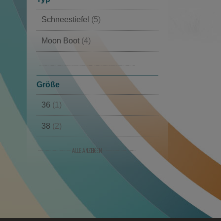
Schneestiefel
(5)
Moon Boot
(4)
Winterstiefel
(3)
Sneakers
(1)
Größe
36
(1)
38
(2)
39
(1)
40
(2)
41
(1)