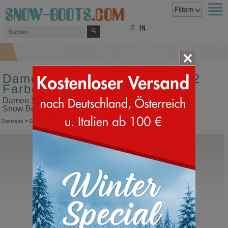
top
IT
EN
Damen Schneestiefel Größe 22
Farbe rot
Damen Schneestiefel Größe 22 Farbe rot in unserem
Snow Boots Online Shop kaufen
Startseite
>
Damen
>
Schneestiefel
Moon Boot®
Icon Nylon Boot
Moonboots