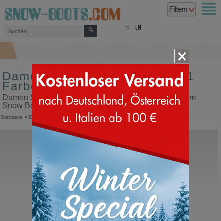
top
IT
EN
Damen Schneestiefel Größe 31
Farbe sand
Damen Schneestiefel Größe 31 Farbe sand in unserem
Snow Boots Online Shop kaufen
Startseite
>
Damen
>
Schneestiefel
Moon Boot®
Icon Nylon Boot
Moonboots