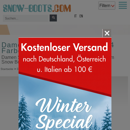
top
IT
EN
Damen Schneestiefel Größe 44
Farbe blau
Damen Schneestiefel Größe 44 Farbe blau in unserem
Snow Boots Online Shop kaufen
Startseite
>
Damen
>
Schneestiefel
Moon Boot®
Icon Low Nylon
Moon Boot