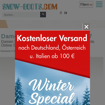
top
IT
EN
Damen Schneestiefel Größe 47
Damen Schneestiefel Größe 47 in unserem Snow Boots
Online Shop kaufen
Startseite
>
Damen
>
Schneestiefel
Moon Boot®
Icon Low Nylon
Moon Boot