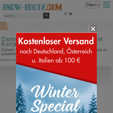
top
IT
EN
Damen Sneaker mit verstecktem
Keilabsatz Farbe braun
Damen Sneaker mit verstecktem Keilabsatz Farbe braun in
unserem Snow Boots Online Shop kaufen
Startseite
>
Damen
>
Sneakers
>
Mit verstecktem Keilabsatz
INUIKII
Teddy Platform
Schneestiefel in Lammfell