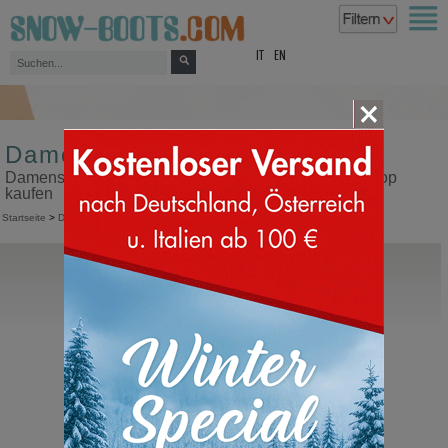
top
IT
EN
Damenschlappen
Damenschlappen in unserem Snow Boots Online Shop
kaufen
Startseite
>
Damen
>
Schlappen
Moon Boot®
Shearling Ballerina
Winterschuhe