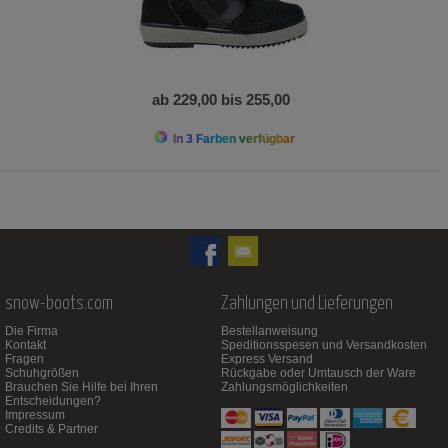
ab 229,00 bis 255,00
In 3 Farben verfügbar
snow-boots.com
Zahlungen und Lieferungen
Die Firma
Bestellanweisung
Kontakt
Speditionsspesen und Versandkosten
Fragen
Express Versand
Schuhgrößen
Rückgabe oder Umtausch der Ware
Brauchen Sie Hilfe bei Ihren
Zahlungsmöglichkeiten
Entscheidungen?
Impressum
Credits & Partner