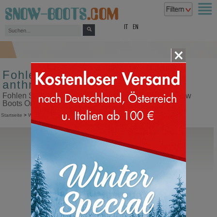
top
IT
EN
Fohlen Schneestiefel Farbe
anthrazit
Fohlen Schneestiefel Farbe anthrazit in unserem Snow
Boots Online Shop kaufen
Startseite
>
Winterstiefel
>
Fohlen
La Mondiale
RD 50
Fohlen Schneestiefel