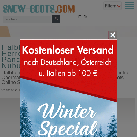
top
IT
EN
Halbhohe sportliche
Herrenschuhe mit Schnürung
Panchic Obermaterial aus
Nubuck Leder
Halbhohe sportliche Herrenschuhe mit Schnürung Panchic
Obermaterial aus Nubuck Leder in unserem Snow Boots
Online Shop kaufen
Startseite
>
Herren
>
Sportliche Schuhe
>
Halbhohe mit Schnürung
>
Panchic
Panchic
P13 Ankle Boot Montone
Halbhohe Schuhe mit Schnürung