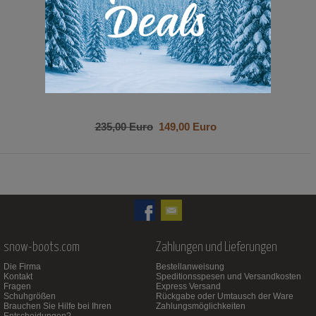
235,00 Euro
149,00 Euro
snow-boots.com
Zahlungen und Lieferungen
Die Firma
Bestellanweisung
Kontakt
Speditionsspesen und Versandkosten
Fragen
Express Versand
Schuhgrößen
Rückgabe oder Umtausch der Ware
Brauchen Sie Hilfe bei Ihren
Zahlungsmöglichkeiten
Entscheidungen?