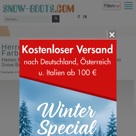
top
IT
EN
Herren Moon Boot Größe 43
Farbe schwarz
Herren Moon Boot Größe 43 Farbe schwarz in unserem
Snow Boots Online Shop kaufen
Startseite
>
Herren
>
Moon Boot
Moon Boot®
Icon Glance
Moonboots