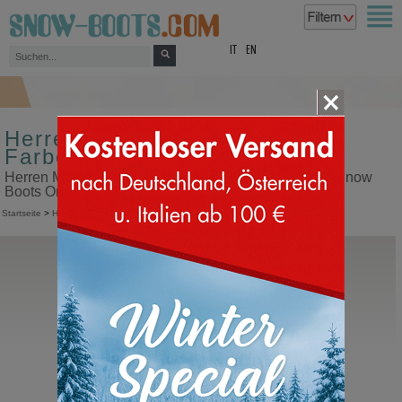
top
IT
EN
Herren Moon Boot Größe 47
Farbe rosa
Herren Moon Boot Größe 47 Farbe rosa in unserem Snow
Boots Online Shop kaufen
Startseite
>
Herren
>
Moon Boot
Moon Boot®
Icon Glance
Moonboots