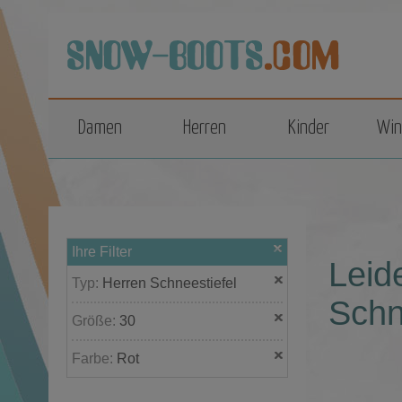
top
Damen
Herren
Kinder
Win
Ihre Filter
Leid
Typ:
Herren Schneestiefel
Schn
Größe:
30
Farbe:
Rot