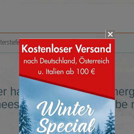
terstiefel
Zubehör
Marken
er haben wir keine Sucherg
eestiefel Größe 30 Farbe r