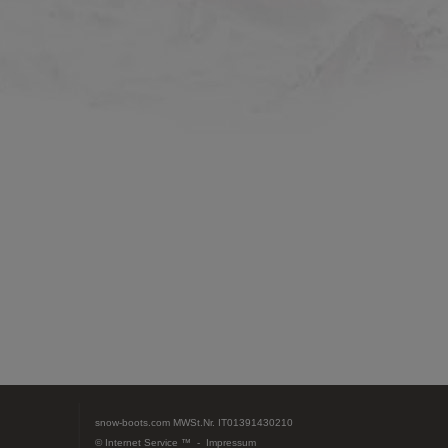
snow-boots.com
MWSt.Nr. IT01391430210
© Internet Service ™ -
Impressum