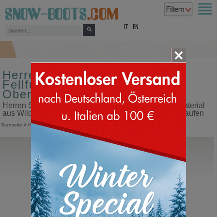
top
IT
EN
Herren Schneestiefel mit
Fellfutter Farbe blau
Obermaterial aus Wildleder
Herren Schneestiefel mit Fellfutter Farbe blau Obermaterial
aus Wildleder in unserem Snow Boots Online Shop kaufen
Startseite
>
Herren
>
Schneestiefel
>
Mit Fellfutter
Lorenzi
16243
Herrenschuhe halbhoch mit Schnürung