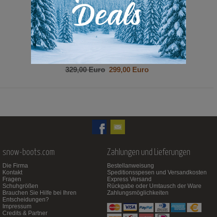
329,00 Euro
299,00 Euro
snow-boots.com
Zahlungen und Lieferungen
Die Firma
Bestellanweisung
Kontakt
Speditionsspesen und Versandkosten
Fragen
Express Versand
Schuhgrößen
Rückgabe oder Umtausch der Ware
Brauchen Sie Hilfe bei Ihren
Zahlungsmöglichkeiten
Entscheidungen?
Impressum
Credits & Partner