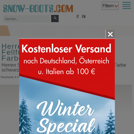
top
IT
EN
Herren Schneestiefel mit
Fellfutter Tecnica Größe 47
Farbe schwarz
Herren Schneestiefel mit Fellfutter Tecnica Größe 47 Farbe
schwarz in unserem Snow Boots Online Shop kaufen
Startseite
>
Herren
>
Schneestiefel
>
Mit Fellfutter
>
Tecnica
Tecnica
Argos GTX
Schneestiefel