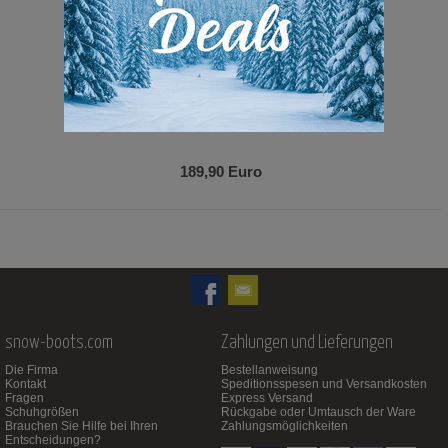
189,90 Euro
snow-boots.com
Zahlungen und Lieferungen
Die Firma
Bestellanweisung
Kontakt
Speditionsspesen und Versandkosten
Fragen
Express Versand
Schuhgrößen
Rückgabe oder Umtausch der Ware
Brauchen Sie Hilfe bei Ihren
Zahlungsmöglichkeiten
Entscheidungen?