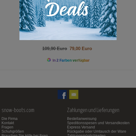
109,90 Euro
79,00 Euro
In 2 Farben verfügbar
snow-boots.com
Zahlungen und Lieferungen
Die Firma
Bestellanweisung
Kontakt
Speditionsspesen und Versandkosten
Fragen
Express Versand
Schuhgrößen
Rückgabe oder Umtausch der Ware
Brauchen Sie Hilfe bei Ihren
Zahlungsmöglichkeiten