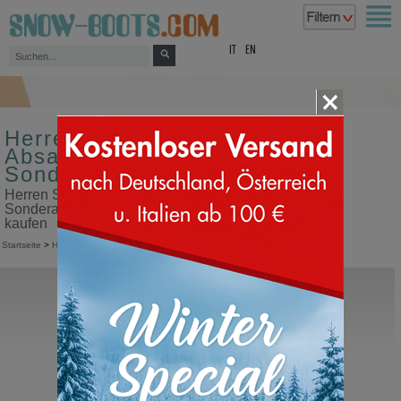
top
IT
EN
Herren Sneakers Farbe braun
Absatz 30 mm im
Sonderangebot
Herren Sneakers Farbe braun Absatz 30 mm im
Sonderangebot in unserem Snow Boots Online Shop
kaufen
Startseite
>
Herren
>
Sneakers
Hey Dude
Tahoe Classic
Herrenschuhe halbhoch mit Schnürung