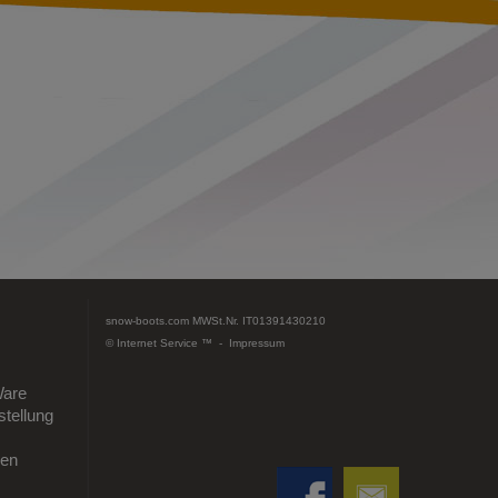
snow-boots.com
MWSt.Nr. IT01391430210
© Internet Service ™ -
Impressum
Ware
tellung
gen