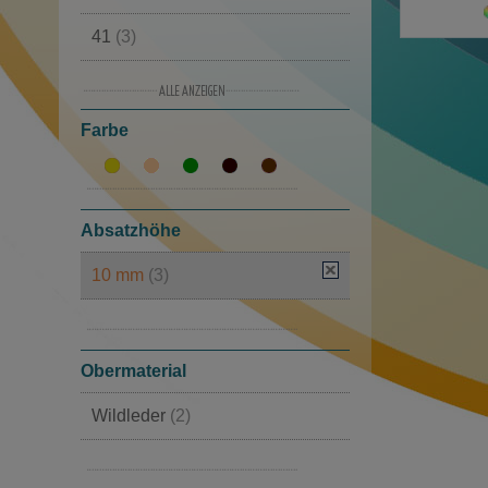
41
(3)
42
(6)
Farbe
43
(3)
44
(5)
45
(2)
Absatzhöhe
46
(3)
10 mm
(3)
30 mm
(2)
Obermaterial
Wildleder
(2)
Nubuck Leder
(1)