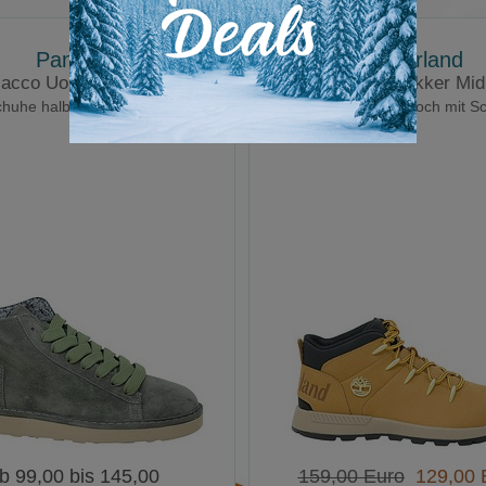
Panchic
Timberland
lacco Uomo P01 Pelo
Sprint Trekker Mid
chuhe halbhoch mit Schnürung
Herrenschuhe halbhoch mit S
b 99,00 bis 145,00
159,00 Euro
129,00 