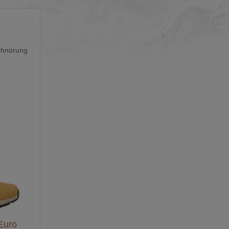
chnürung
Euro