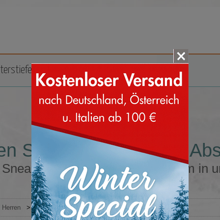
terstiefel
Zubehör
Marken
en Sneakers Größe 43 Ab
 Sneakers Größe 43 Absatz 10 mm in 
Herren
>
Sneakers