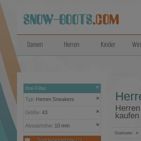
top
Damen
Herren
Kinder
Win
Ihre Filter
Herr
Typ:
Herren Sneakers
Herren
Größe:
43
kaufen
Absatzhöhe:
10 mm
Startseite
>
Sonderangebote
(1)