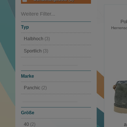
Weitere Filter...
Po
Typ
Herrens
Halbhoch
(3)
Sportlich
(3)
Sportliche Schnürschuhe
(3)
Hohe
(3)
Marke
Panchic
(2)
Timberland
(1)
Größe
a
40
(2)