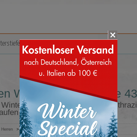
terstiefel
Zubehör
Marken
en Winterschuhe Größe 43 
 Winterschuhe Größe 43 Farbe anthrazi
aufen
Herren
>
Winterschuhe