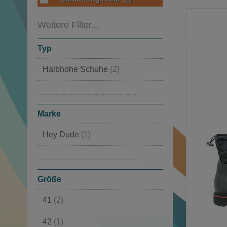
Weitere Filter...
Typ
Halbhohe Schuhe
(2)
Mit Fellfutter
(1)
Marke
Hey Dude
(1)
Monpiz
(1)
Größe
41
(2)
42
(1)