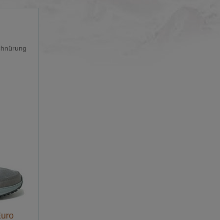
chnürung
uro