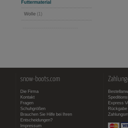
Futtermaterial
Wolle
(1)
Cambrelle
(1)
snow-boots.com
Zahlung
Die Firma
Bestellan
Kontakt
Spedition
Fragen
Express V
Schuhgrößen
Rückgabe 
Brauchen Sie Hilfe bei Ihren
Zahlungsm
Entscheidungen?
Impressum