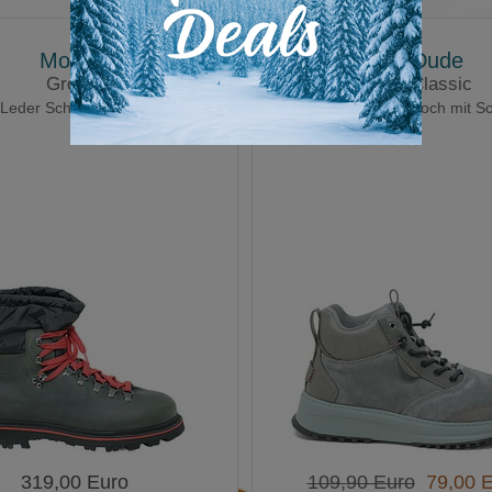
Monpiz
Hey Dude
Groste
Tahoe Classic
Leder Schneeschuhe
Herrenschuhe halbhoch mit S
319,00 Euro
109,90 Euro
79,00 E