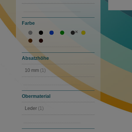
43
(2)
44
(1)
Farbe
Absatzhöhe
10 mm
(1)
30 mm
(1)
Obermaterial
Leder
(1)
Leder und Wildleder
(1)