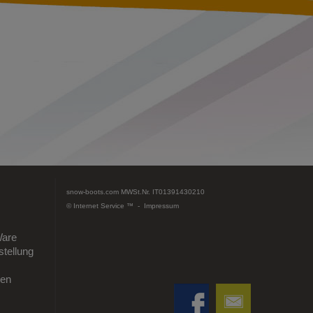
snow-boots.com
MWSt.Nr. IT01391430210
© Internet Service ™ -
Impressum
Ware
tellung
gen