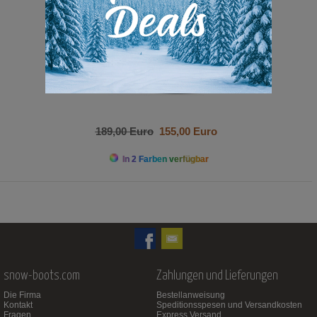
189,00 Euro
155,00 Euro
In 2 Farben verfügbar
snow-boots.com
Zahlungen und Lieferungen
Die Firma
Bestellanweisung
Kontakt
Speditionsspesen und Versandkosten
Fragen
Express Versand