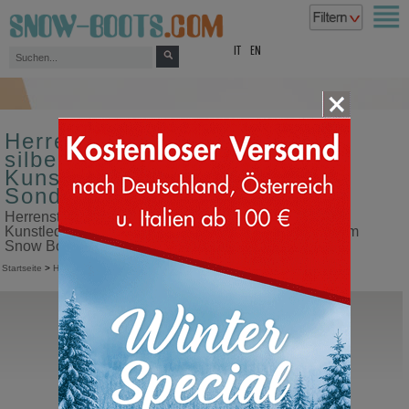
top
IT
EN
Herrenstiefel Größe 44 Farbe
silber Obermaterial aus
Kunstleder und Cordura im
Sonderangebot
Herrenstiefel Größe 44 Farbe silber Obermaterial aus
Kunstleder und Cordura im Sonderangebot in unserem
Snow Boots Online Shop kaufen
Startseite
>
Herren
>
Stiefel
Moon Boot®
MB Moon247 Polar WP
Apre Ski