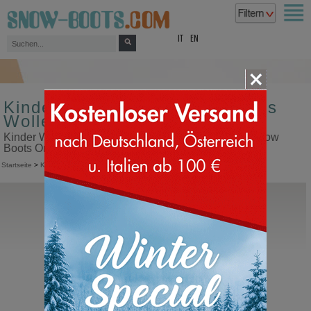
top
IT
EN
Kinder Winterschuhe Futter aus
Wolle
Kinder Winterschuhe Futter aus Wolle in unserem Snow
Boots Online Shop kaufen
Startseite
>
Kinder
>
Winterschuhe
Sorel
Caribootie Baby
Kinder Schneeschuhe