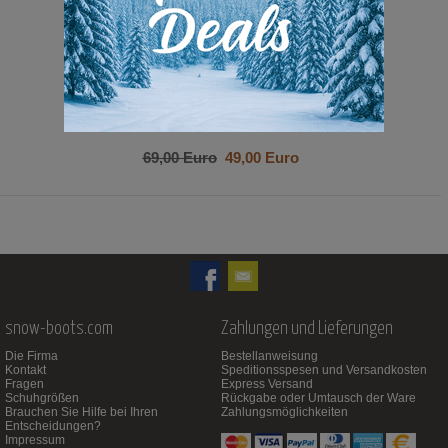
69,00 Euro
49,00 Euro
snow-boots.com
Zahlungen und Lieferungen
Die Firma
Bestellanweisung
Kontakt
Speditionsspesen und Versandkosten
Fragen
Express Versand
Schuhgrößen
Rückgabe oder Umtausch der Ware
Brauchen Sie Hilfe bei Ihren
Zahlungsmöglichkeiten
Entscheidungen?
Impressum