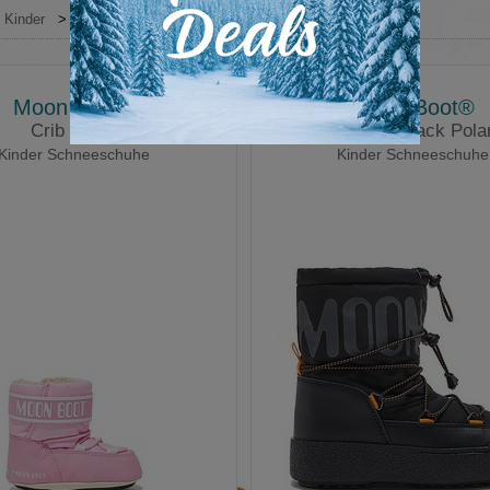
Kinder
>
Winterschuhe
Moon Boot®
Moon Boot®
Crib Nylon
Junior JTrack Pola
Kinder Schneeschuhe
Kinder Schneeschuhe