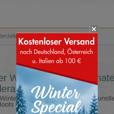
terstiefel
Zubehör
Marken
er Winterschuhe Obermater
erangebot
 Winterschuhe Obermaterial aus Kunstl
oots Online Shop kaufen