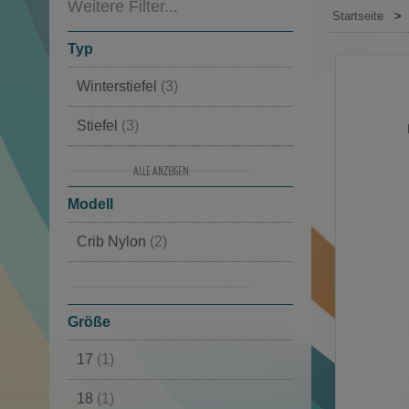
Weitere Filter...
Startseite
>
Typ
Winterstiefel
(3)
Stiefel
(3)
Winterschuhe
(3)
Modell
Moon Boot
(3)
Crib Nylon
(2)
Schneestiefel
(3)
Junior JTrack Polar
(1)
Halbhoch
(2)
Größe
Sportliche Schuhe
(1)
17
(1)
18
(1)