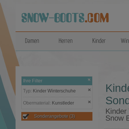
top
Damen
Herren
Kinder
Win
Ihre Filter
Kind
Typ:
Kinder Winterschuhe
Sond
Obermaterial:
Kunstleder
Kinder
Sonderangebote
(3)
Snow B