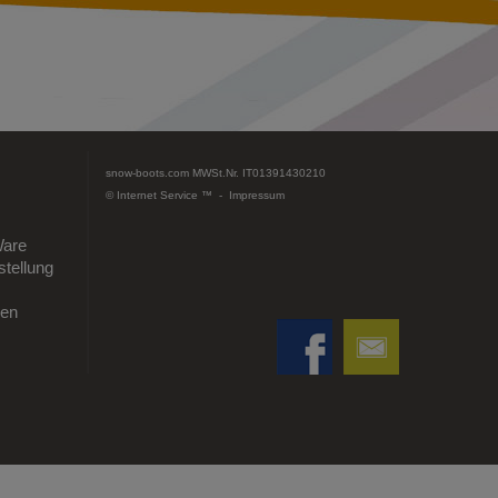
snow-boots.com
MWSt.Nr. IT01391430210
© Internet Service ™ -
Impressum
Ware
tellung
gen