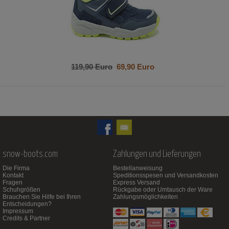
119,90 Euro
69,90 Euro
snow-boots.com
Zahlungen und Lieferungen
Die Firma
Bestellanweisung
Kontakt
Speditionsspesen und Versandkosten
Fragen
Express Versand
Schuhgrößen
Rückgabe oder Umtausch der Ware
Brauchen Sie Hilfe bei Ihren
Zahlungsmöglichkeiten
Entscheidungen?
Impressum
Credits & Partner