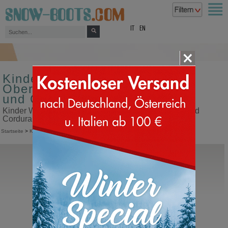
top
IT
EN
Kinder Winterschuhe
Obermaterial aus Kunstleder
und Cordura
Kinder Winterschuhe Obermaterial aus Kunstleder und
Cordura in unserem Snow Boots Online Shop kaufen
Startseite
>
Kinder
>
Winterschuhe
Moon Boot®
Junior Park Tube Lace
Schneeschuhe in Cordura