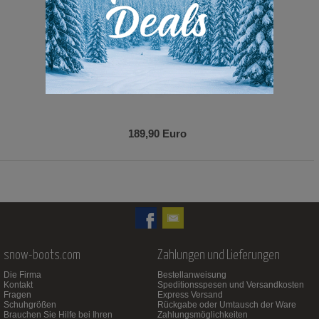
189,90 Euro
snow-boots.com
Zahlungen und Lieferungen
Die Firma
Bestellanweisung
Kontakt
Speditionsspesen und Versandkosten
Fragen
Express Versand
Schuhgrößen
Rückgabe oder Umtausch der Ware
Brauchen Sie Hilfe bei Ihren
Zahlungsmöglichkeiten