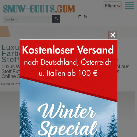
top
IT
EN
Luxus Winterstiefel für Herren
Farbe grün Obermaterial aus
Stoff Futter aus Goretex Wolle
Luxus Winterstiefel für Herren Farbe grün Obermaterial aus
Stoff Futter aus Goretex Wolle in unserem Snow Boots
Online Shop kaufen
Startseite
>
Herren
>
Schneestiefel
>
Luxus Winterstiefel
Tecnica
Argos GTX
Schneestiefel