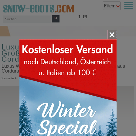
top
IT
EN
Luxus Winterstiefel für Herren
Größe 43 Obermaterial aus
Cordura
Luxus Winterstiefel für Herren Größe 43 Obermaterial aus
Cordura in unserem Snow Boots Online Shop kaufen
Startseite
>
Herren
>
Schneestiefel
>
Luxus Winterstiefel
Sorel
1964 Pac Nylon
Kanada Schneestiefel