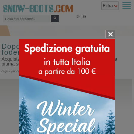
top
DE
EN
Doposci classici tacco 0 mm
fodera di gomma piuma
Acquista doposci classici tacco 0 mm fodera di gomma
piuma sul nostro sito dedicato ai doposci
Pagina principale
>
Doposci
>
Classici
Moon Boot®
Icon Quilt
Moonboot