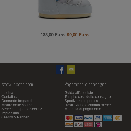
183,00 Euro
99,00 Euro
snow-boots.com
Pagamenti e consegne
La ditta
Guida all'acquisto
Contattaci
Tempi e costi delle consegne
Domande frequenti
Spedizione espressa
Misure delle scarpe
Restituzione o cambio merce
Serve aiuto per la scelta?
Modalità di pagamento
Impressum
Credits & Partner