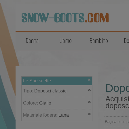
top
Donna
Uomo
Bambino
Do
Le Sue scelte
Dopos
Tipo:
Doposci classici
Acquist
Colore:
Giallo
doposc
Materiale fodera:
Lana
Pagina princip