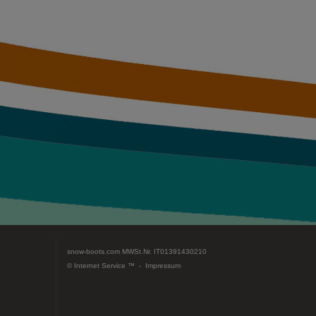
snow-boots.com
MWSt.Nr. IT01391430210
© Internet Service ™ -
Impressum