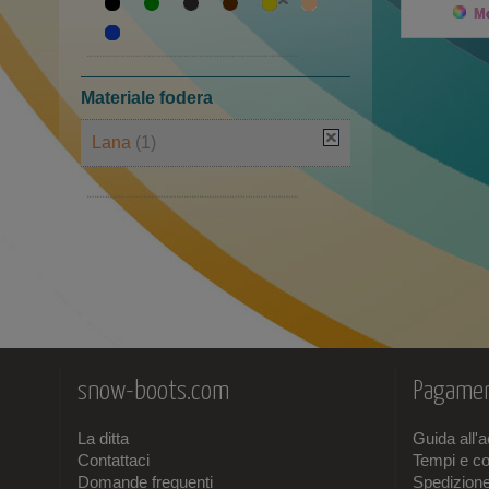
40
(1)
Mo
41
(1)
Materiale fodera
Lana
(1)
Gomma piuma
(1)
snow-boots.com
Pagamen
La ditta
Guida all'
Contattaci
Tempi e co
Domande frequenti
Spedizion