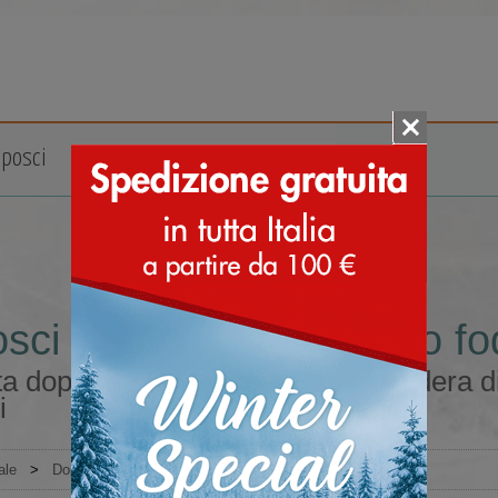
posci
Accessori
Marche
ci classici colore giallo fo
a doposci classici colore giallo fodera di
i
ale
>
Doposci
>
Classici