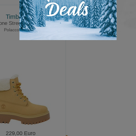
Timberland
one Street Mid Warm
Polacco con lacci
229,00 Euro