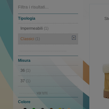
Filtra i risultati...
Tipologia
St
Impermeabili
(1)
Classici
(1)
Doposci di lusso
(1)
In pelle
(1)
Misura
36
(1)
37
(1)
38
(1)
Colore
39
(1)