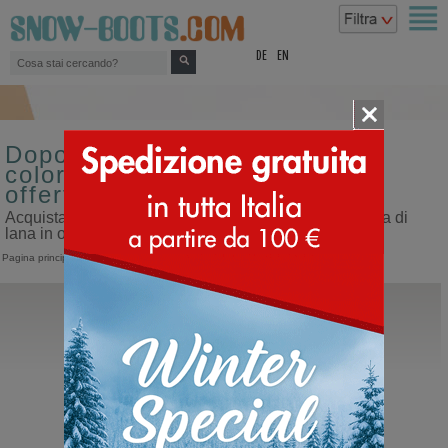
top
DE
EN
Doposci classici misura 36
colore nero fodera di lana in
offerta
Acquista doposci classici misura 36 colore nero fodera di
lana in offerta sul nostro sito dedicato ai doposci
Pagina principale
>
Doposci
>
Classici
La Thuile
931
Stivali invernali