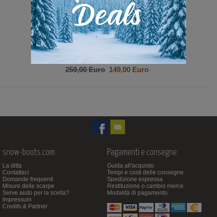
259,00 Euro
149,00 Euro
snow-boots.com
Pagamenti e consegne
La ditta
Guida all'acquisto
Contattaci
Tempi e costi delle consegne
Domande frequenti
Spedizione espressa
Misure delle scarpe
Restituzione o cambio merce
Serve aiuto per la scelta?
Modalità di pagamento
Impressum
Credits & Partner