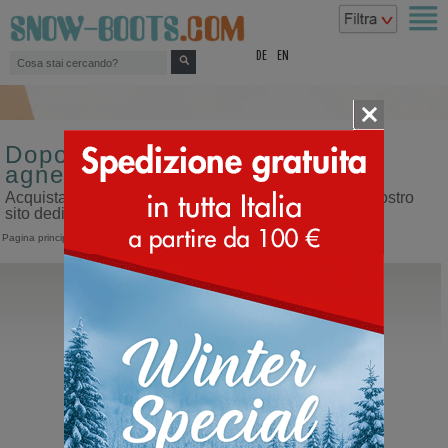
top
DE
EN
Doposci da bambino tomaia di
agnello
Acquista doposci da bambino tomaia di agnello sul nostro
sito dedicato ai doposci
Pagina principale
>
Bambino
>
Doposci
EMU Australia
Wallyby Mini Teens
Doposci in montone