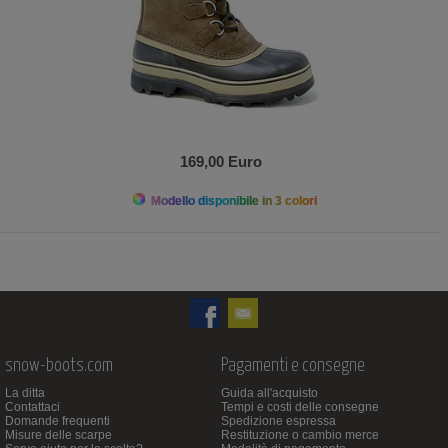
169,00 Euro
Modello disponibile in 3 colori
snow-boots.com
Pagamenti e consegne
La ditta
Guida all'acquisto
Contattaci
Tempi e costi delle consegne
Domande frequenti
Spedizione espressa
Misure delle scarpe
Restituzione o cambio merce