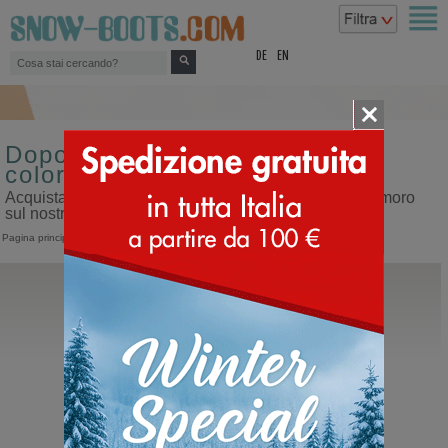
top
DE
EN
Doposci da donna misura 45
colore testa di moro
Acquista doposci da donna misura 45 colore testa di moro
sul nostro sito dedicato ai doposci
Pagina principale
>
Donna
>
Doposci
Timberland
6 INCH Premium Boot
Stivali invernali