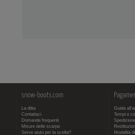
snow-boots.com
Pagamen
La ditta
Guida all'
Contattaci
Tempi e co
Domande frequenti
Spedizion
Misure delle scarpe
Restituzi
Serve aiuto per la scelta?
Modalità d