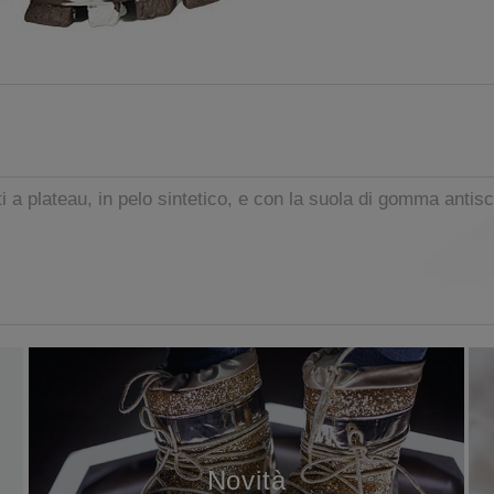
a plateau, in pelo sintetico, e con la suola di gomma antisc
Novità