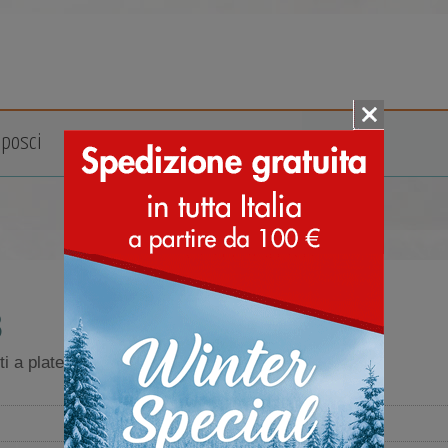
posci
Accessori
Marche
8
i a plateau