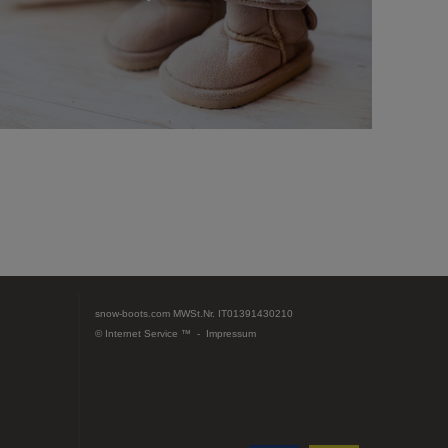
scopri
snow-boots.com
MWSt.Nr. IT01391430210
© Internet Service ™ -
Impressum