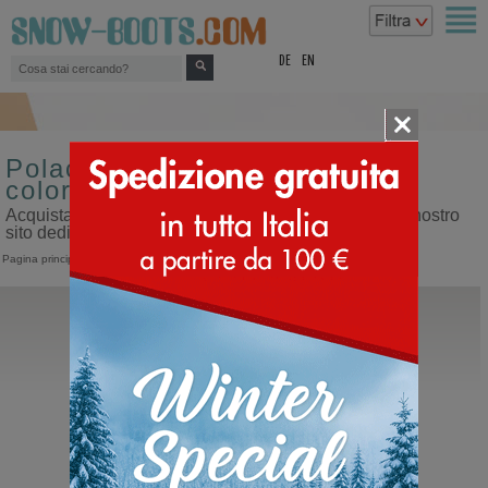
top
DE
EN
Polacchi sportivi da donna
colore beige
Acquista polacchi sportivi da donna colore beige sul nostro
sito dedicato ai doposci
Pagina principale
>
Donna
>
Scarpe sportive
>
Polacco
Fracap
M120 Agnello W
Polacco con lacci