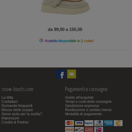
da 99,00 a 155,00
Modello disponibile in 2 colori
snow-boots.com
Pagamenti e consegne
La ditta
Guida all'acquisto
Contattaci
Tempi e costi delle consegne
Domande frequenti
Spedizione espressa
Misure delle scarpe
Restituzione o cambio merce
Serve aiuto per la scelta?
Modalità di pagamento
Impressum
Credits & Partner