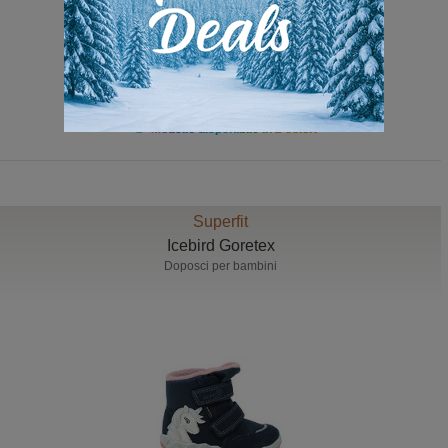
85,00 Euro
49,90 Euro
Modello disponibile in 2 colori
Superfit
Icebird Goretex
Doposci per bambini