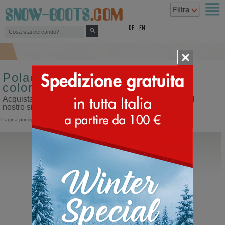
top
DE
EN
Polacco da bambino misura 22
colore blu
Acquista polacco da bambino misura 22 colore blu sul
nostro sito dedicato ai doposci
Pagina principale
>
Bambino
>
Polacco
Moon Boot®
Crib Nylon
Doposci da bambino