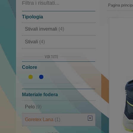
Filtra i risultati...
Pagina princip
Tipologia
Stivali invernali
(4)
Stivali
(4)
Polacco
(4)
Colore
Doposci
(4)
Scarpe invernali
(1)
Materiale fodera
Pelo
(9)
Goretex Lana
(1)
Lana
(1)