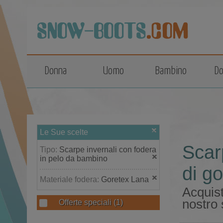
top
Donna
Uomo
Bambino
Do
Le Sue scelte
Scar
Tipo:
Scarpe invernali con fodera
in pelo da bambino
di g
Materiale fodera:
Goretex Lana
Acquist
nostro 
Offerte speciali
(1)