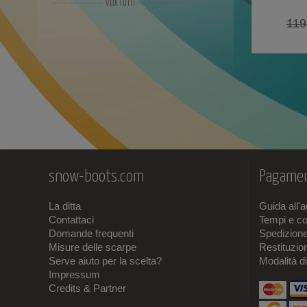
119
Idrorepellente
(1)
Pile
(1)
Goretex
(1)
snow-boots.com
Pagamen
La ditta
Guida all'
Contattaci
Tempi e co
Domande frequenti
Spedizion
Misure delle scarpe
Restituzi
Serve aiuto per la scelta?
Modalità d
Impressum
Credits & Partner