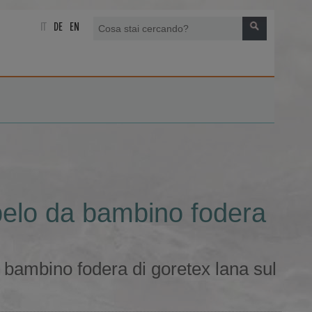
IT
DE
EN
 pelo da bambino fodera
a bambino fodera di goretex lana sul