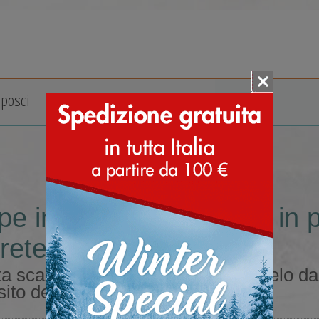
posci
Accessori
Marche
pe invernali con fodera in
oretex lana
a scarpe invernali con fodera in pelo d
sito dedicato ai doposci