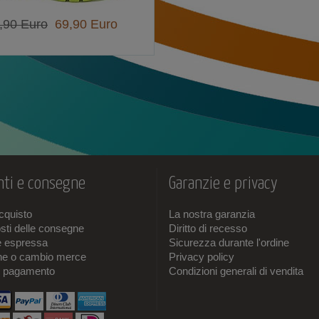
,90 Euro
69,90 Euro
ti e consegne
Garanzie e privacy
acquisto
La nostra garanzia
sti delle consegne
Diritto di recesso
e espressa
Sicurezza durante l'ordine
one o cambio merce
Privacy policy
i pagamento
Condizioni generali di vendita