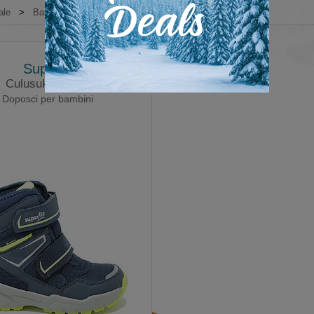
ale
>
Bambino
>
Scarpe invernali
>
Con fodera in pelo
Superfit
Culusuk 2 Strap
Doposci per bambini