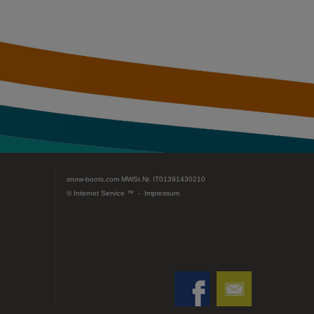
snow-boots.com
MWSt.Nr. IT01391430210
© Internet Service ™ -
Impressum