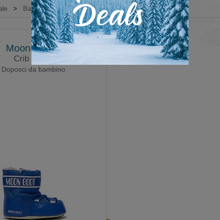
ale
>
Bambino
>
Scarpe invernali
>
Moon Boot®
Moon Boot®
Crib Nylon
Doposci da bambino