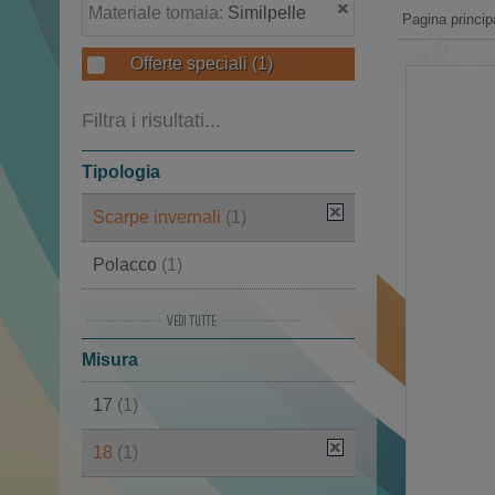
Materiale tomaia:
Similpelle
Pagina princip
Offerte speciali
(1)
Filtra i risultati...
Tipologia
Scarpe invernali
(1)
Polacco
(1)
Moon Boot
(1)
Misura
Doposci
(1)
17
(1)
Stivali
(1)
18
(1)
Stivali invernali
(1)