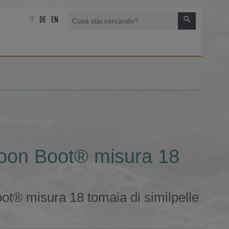
IT
DE
EN
Moon Boot® misura 18
t® misura 18 tomaia di similpelle