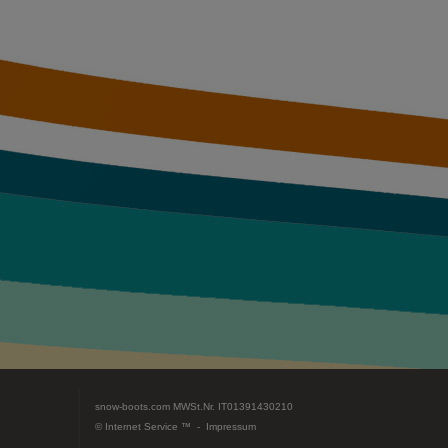
snow-boots.com
MWSt.Nr. IT01391430210
© Internet Service ™ -
Impressum