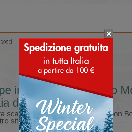
posci
Accessori
Marche
pe invernali da bambino 
a di similpelle
ta scarpe invernali da bambino Moon Boo
tro sito dedicato ai doposci