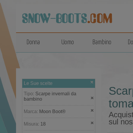
top
Donna
Uomo
Bambino
Do
Le Sue scelte
Scar
Tipo:
Scarpe invernali da
bambino
tomai
Marca:
Moon Boot®
Acquis
sul nos
Misura:
18