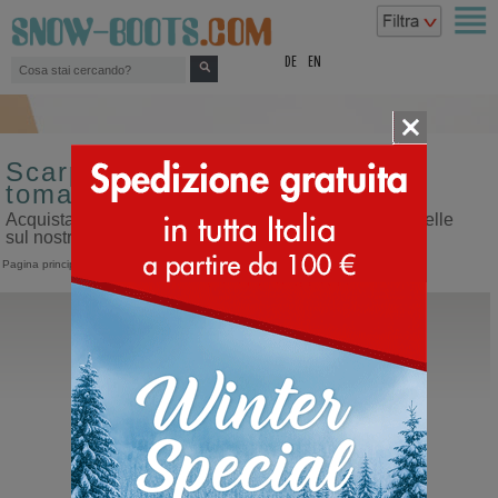
top
DE
EN
Scarpe sportive da bambino
tomaia di similpelle
Acquista scarpe sportive da bambino tomaia di similpelle
sul nostro sito dedicato ai doposci
Pagina principale
>
Bambino
>
Scarpe sportive
Moon Boot®
Junior JTrack Polar
Doposci da bambino