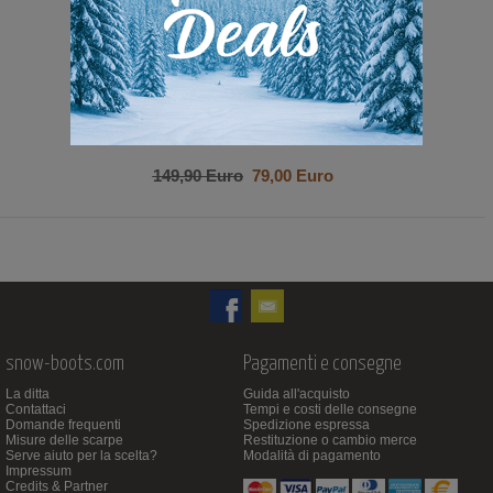
149,90 Euro
79,00 Euro
snow-boots.com
Pagamenti e consegne
La ditta
Guida all'acquisto
Contattaci
Tempi e costi delle consegne
Domande frequenti
Spedizione espressa
Misure delle scarpe
Restituzione o cambio merce
Serve aiuto per la scelta?
Modalità di pagamento
Impressum
Credits & Partner