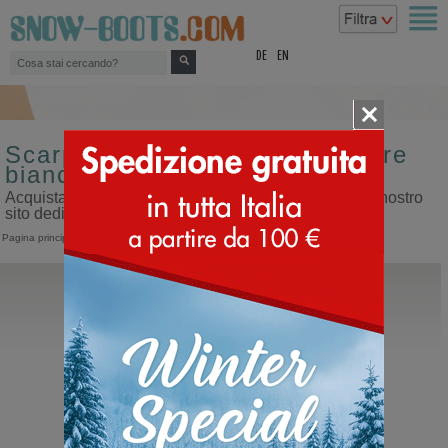
top
DE
EN
Scarpe sportive da donna colore
bianco
Acquista scarpe sportive da donna colore bianco sul nostro
sito dedicato ai doposci
Pagina principale
>
Donna
>
Scarpe sportive
De Lago
H488M
Scarpe con i lacci sportive