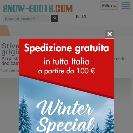
top
DE
EN
Stivali da donna Elena colore
grigio - shop
Acquista stivali da donna Elena colore grigio sul nostro sito
dedicato ai doposci
Pagina principale
>
Donna
>
Stivali
>
Elena
Elena
45337
Scarpe con cerniera