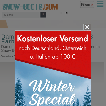
top
IT
EN
Damen Schneestiefel Größe 38
Farbe schwarz
Damen Schneestiefel Größe 38 Farbe schwarz in unserem
Snow Boots Online Shop kaufen
Startseite
>
Damen
>
Schneestiefel
Moon Boot®
Icon Low Faux Fur
Moonboot