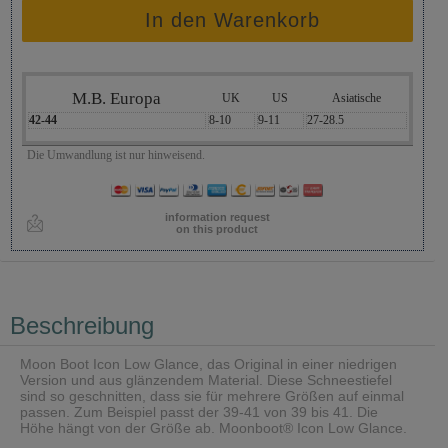
In den Warenkorb
M.B. Europa
UK
US
Asiatische
42-44
8-10
9-11
27-28.5
Die Umwandlung ist nur hinweisend.
information request
on this product
Beschreibung
Moon Boot Icon Low Glance, das Original in einer niedrigen
Version und aus glänzendem Material. Diese Schneestiefel
sind so geschnitten, dass sie für mehrere Größen auf einmal
passen. Zum Beispiel passt der 39-41 von 39 bis 41. Die
Höhe hängt von der Größe ab. Moonboot® Icon Low Glance.