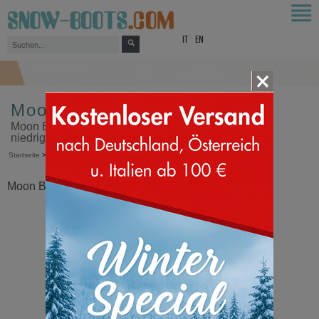
top
IT
EN
Moon Boot Icon Low Glance
Moon Boot Icon Low Glance, das Original in einer
niedrigen Version und aus glänzendem Material
Startseite
>
Moon Boot®
>
Icon Low Glance
Moon Boot® Icon Low Glance Schwarz