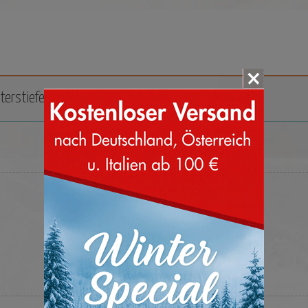
terstiefel
Zubehör
Marken