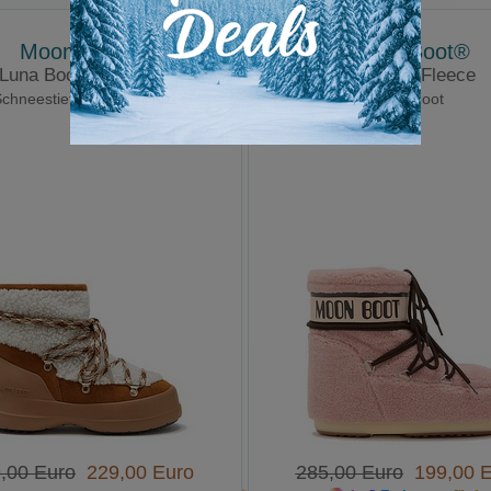
Moon Boot®
Moon Boot®
Luna Boot Shearling
Icon Low Fleece
chneestiefel in Lammfell
Moonboot
,00 Euro
229,00 Euro
285,00 Euro
199,00 E