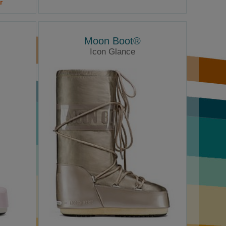
r
Moon Boot®
Icon Glance
Moonboots