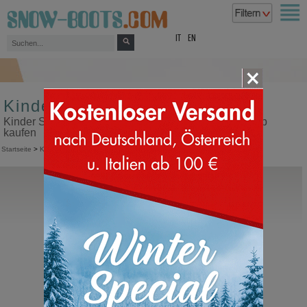
top
IT
EN
Kinder Sneakers
Kinder Sneakers in unserem Snow Boots Online Shop
kaufen
Startseite
>
Kinder
>
Sneakers
Moon Boot®
Junior Park Sneaker
Moonboot