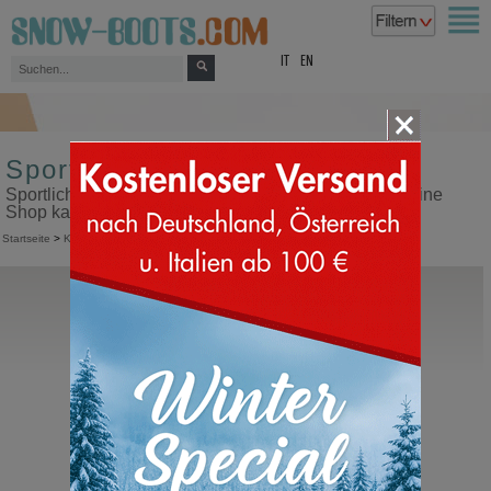
top
IT
EN
Sportliche Kinderschuhe
Sportliche Kinderschuhe in unserem Snow Boots Online
Shop kaufen
Startseite
>
Kinder
>
Sportliche Schuhe
Moon Boot®
Junior JTrack Polar
Kinder Schneeschuhe