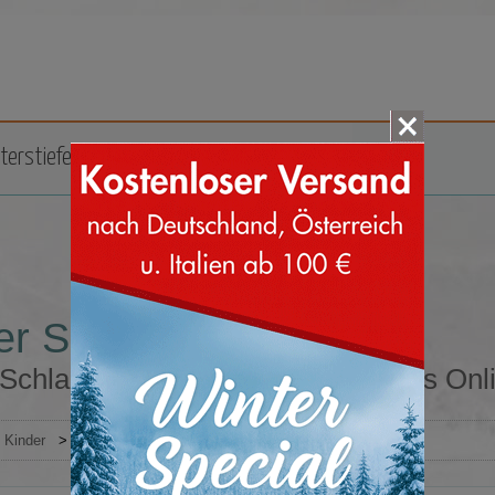
terstiefel
Zubehör
Marken
er Schlappen
 Schlappen in unserem Snow Boots Onl
Kinder
>
Schlappen