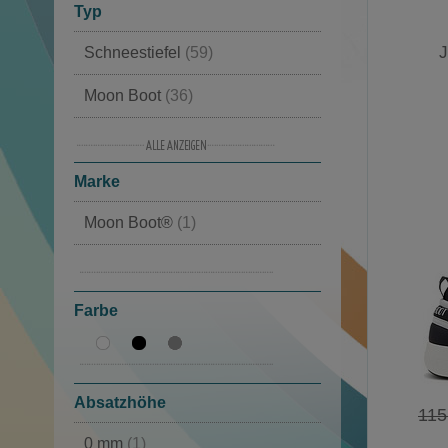
Typ
J
Schneestiefel
(59)
Moon Boot
(36)
Winterstiefel
(31)
Marke
Stiefel
(22)
Moon Boot®
(1)
Winterschuhe
(20)
MOU
(1)
Halbhoch
(12)
Farbe
Schlappen
(2)
Sportliche Schuhe
(2)
Sneakers
(2)
Absatzhöhe
115
Pantoffeln
(2)
0 mm
(1)