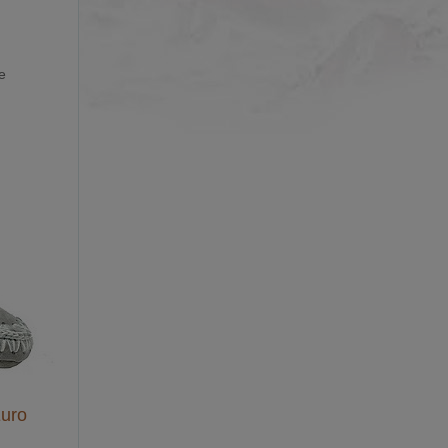
e
uro