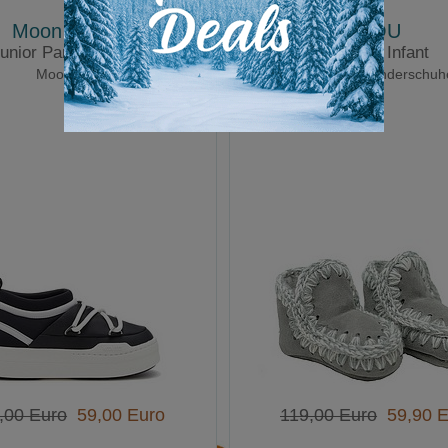
Moon Boot®
MOU
unior Park Sneaker
Eskimo Infant
Moonboot
Halbhohe Kinderschuh
,00 Euro
59,00 Euro
119,00 Euro
59,90 E