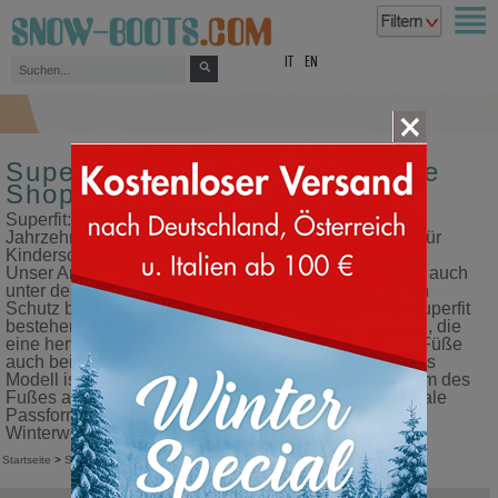
top
IT
EN
Superfit - Winterstiefel - Online
Shop
Superfit: der Experte für Winterschuhe für Kinder. Seit
Jahrzehnten ist Superfit der europäische Marktführer für
Kinderschuhe mit Schwerpunkt auf der Wintersaison.
Unser Angebot an Schuhen ist so konzipiert, dass sie auch
unter den härtesten Bedingungen einen umfassenden
Schutz bieten. Die wasserdichten Winterstiefel von Superfit
bestehen aus fortschrittlichen technischen Materialien, die
eine hervorragende Wärmeisolierung bieten und die Füße
auch bei Minusgraden warm und trocken halten. Jedes
Modell ist so konzipiert, dass es sich an das Wachstum des
Fußes anpasst und Komfort, Stabilität und eine optimale
Passform garantiert, um den Herausforderungen des
Winterwetters mit Zuversicht zu begegnen.
Startseite
>
Superfit