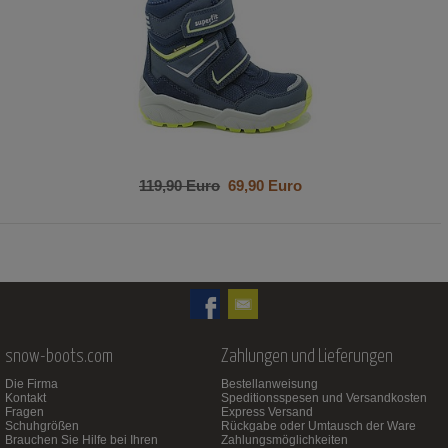
119,90 Euro
69,90 Euro
snow-boots.com
Zahlungen und Lieferungen
Die Firma
Bestellanweisung
Kontakt
Speditionsspesen und Versandkosten
Fragen
Express Versand
Schuhgrößen
Rückgabe oder Umtausch der Ware
Brauchen Sie Hilfe bei Ihren
Zahlungsmöglichkeiten