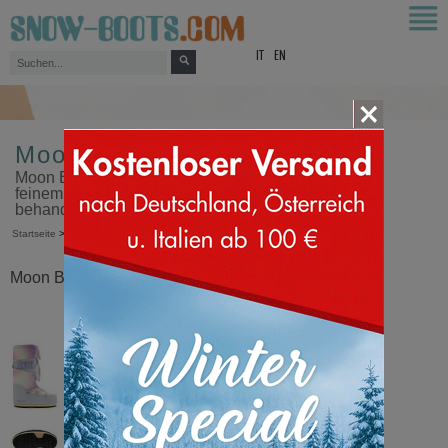
top
IT
EN
Moon Boot Icon Tie Dye
Moon Boot Icon Tie Dye, ein Sondermodell aus sehr
feinem Material, das mit Batik-ähnlichen Farben
behandelt wurde
Startseite
>
Moon Boot®
>
Icon Tie Dye
Moon Boot® Icon Tie Dye Glacier Grau