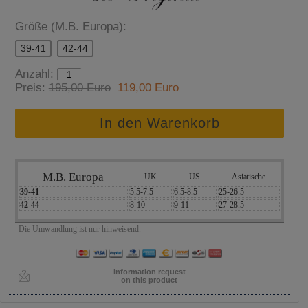
Größe (M.B. Europa):
39-41
42-44
Anzahl:
Preis:
195,00 Euro
119,00 Euro
In den Warenkorb
M.B. Europa
UK
US
Asiatische
39-41
5.5-7.5
6.5-8.5
25-26.5
42-44
8-10
9-11
27-28.5
Die Umwandlung ist nur hinweisend.
information request
on this product