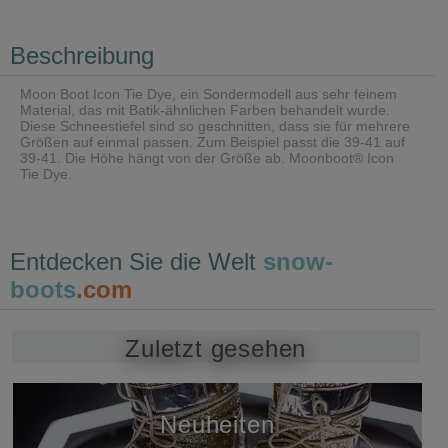
Beschreibung
Moon Boot Icon Tie Dye, ein Sondermodell aus sehr feinem
Material, das mit Batik-ähnlichen Farben behandelt wurde.
Diese Schneestiefel sind so geschnitten, dass sie für mehrere
Größen auf einmal passen. Zum Beispiel passt die 39-41 auf
39-41. Die Höhe hängt von der Größe ab. Moonboot® Icon
Tie Dye.
Entdecken Sie die Welt
snow-
boots
.com
Zuletzt gesehen
Neuheiten