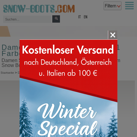
top
IT
EN
Damen Schneestiefel Größe 41
Farbe rosa
Damen Schneestiefel Größe 41 Farbe rosa in unserem
Snow Boots Online Shop kaufen
Startseite
>
Damen
>
Schneestiefel
Moon Boot®
Icon Nylon Boot
Moonboots