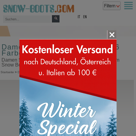
top
IT
EN
Damen Schneestiefel Größe 36
Farbe rosa
Damen Schneestiefel Größe 36 Farbe rosa in unserem
Snow Boots Online Shop kaufen
Startseite
>
Damen
>
Schneestiefel
Moon Boot®
Icon Nylon Boot
Moonboots