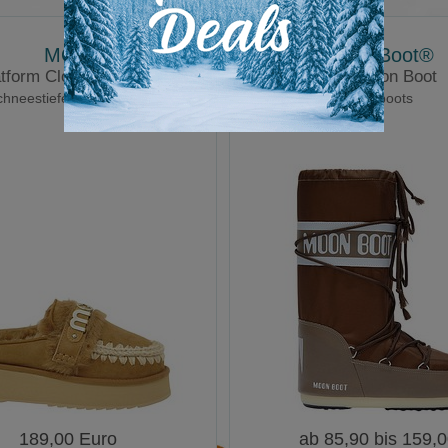
MOU
Moon Boot®
tform Clog letter logo
Icon Nylon Boot
hneestiefel in Lammfell
Moonboots
189,00 Euro
ab 85,90 bis 159,