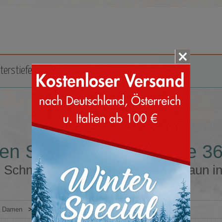
terstiefel
Zubehör
Marken
n Schneestiefel Größe 36
Schneestiefel Größe 36 Farbe braun i
Damen
>
Schneestiefel