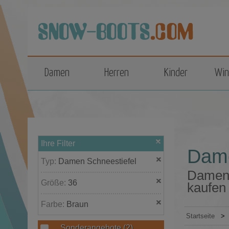
top
Damen
Herren
Kinder
Win
Ihre Filter
Dame
Typ:
Damen Schneestiefel
Damen 
Größe:
36
kaufen
Farbe:
Braun
Startseite
>
Sonderangebote
(2)