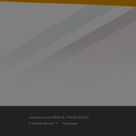
snow-boots.com
MWSt.Nr. IT01391430210
© Internet Service ™ -
Impressum