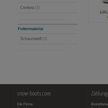
42
(4)
Cordura
(3)
195
43
(3)
Lammfell
(2)
44
(5)
Futtermaterial
45
(3)
Schaumstoff
(3)
46
(2)
Lammfell
(2)
47
(2)
snow-boots.com
Zahlung
Die Firma
Bestellan