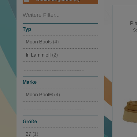
Weitere Filter...
Pla
Typ
Sc
Moon Boots
(4)
In Lammfell
(2)
Luxus Winterstiefel
(2)
Mit Fellfutter
(1)
Marke
Moon Boot®
(4)
MOU
(1)
Größe
27
(1)