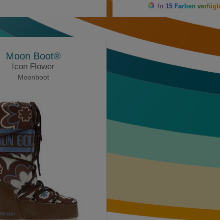
In 15 Farben verfügb
Moon Boot®
Icon Flower
Moonboot