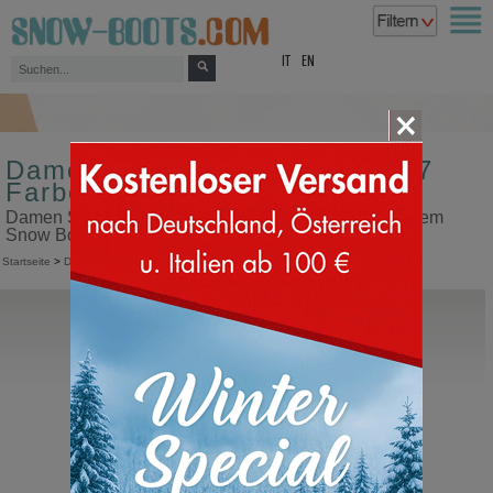
top
IT
EN
Damen Schneestiefel Größe 37
Farbe braun
Damen Schneestiefel Größe 37 Farbe braun in unserem
Snow Boots Online Shop kaufen
Startseite
>
Damen
>
Schneestiefel
MOU
New Eskimo Studs Stones
Schneestiefel in Lammfell