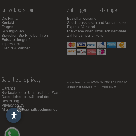
snow-boots.com
Zahlungen und Lieferungen
Die Firma
Bestellanweisung
Kontakt
Speditionsspesen und Versandkosten
Fragen
Express Versand
Schuhgrößen
Rückgabe oder Umtausch der Ware
Brauchen Sie Hilfe bei Ihren
Zahlungsmöglichkeiten
Entscheidungen?
Impressum
Credits & Partner
Garantie und privacy
snow-boots.com
MWSt.Nr. IT01391430210
© Internet Service ™ -
Impressum
Garantie
Rückgabe oder Umtausch der Ware
Datensicherheit während der
Bestellung
Privacy policy
×
Allgemeine Geschäftsbedingungen