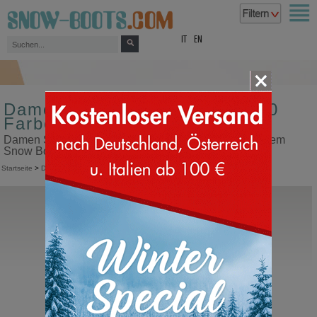
top
IT
EN
Damen Schneestiefel Größe 30
Farbe braun
Damen Schneestiefel Größe 30 Farbe braun in unserem
Snow Boots Online Shop kaufen
Startseite
>
Damen
>
Schneestiefel
Moon Boot®
Icon Flower
Moonboot