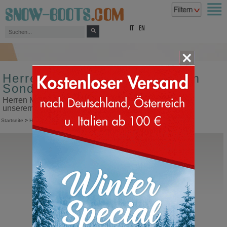
top
IT
EN
Herren Moon Boot Größe 30 im
Sonderangebot
Herren Moon Boot Größe 30 im Sonderangebot in
unserem Snow Boots Online Shop kaufen
Startseite
>
Herren
>
Moon Boot
Moon Boot®
Icon Nylon Boot
Moonboots